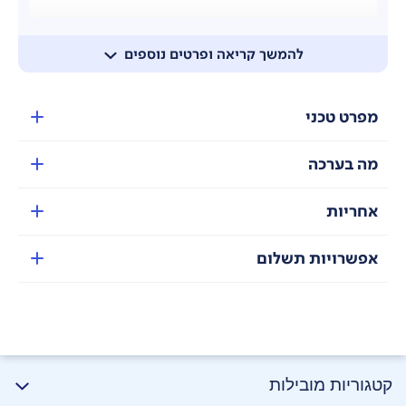
להמשך קריאה ופרטים נוספים
מפרט טכני
מה בערכה
עיצוב שקוף ומרשים
ה- ROMO P ותחנת העגינה מצוידים בלוחות שקופים,
אחריות
המציגים את הרכיבים הפנימיים מסודרים במדויק למראה
טכנולוגי פורץ דרך.
אפשרויות תשלום
קטגוריות מובילות