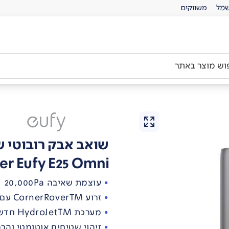
מל
משווקים
שואב אבק רובוטי 
er Eufy E25 Omni
עוצמת שאיבה 20,000Pa
זרוע CornerRoverTM עם מברשת צד
מערכת HydroJetTM חדשנית לניקוי המברשות בזמן-אמת
זיהוי שטיחים אוטומטי וה