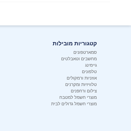
זיהוי שטיחים אוטומטי והרמה אוטומטית של המטליות:
להימנע מהרטבה ומניעת זיהום משני בשטיח.
קטגוריות מובילות
סמארטפונים
מחשבים וטאבלטים
גיימינג
טלפונים
אוזניות ורמקולים
עוצמת טורבו אדירה לשאיבה 20,000Pa
: מספק ניקוי 
טלוויזיות ומקרנים
נקי ללא רבב; השואב מתאים את עוצמת השאיבה באופן אוטומטי למ
צילום ורחפנים
מוצרי חשמל למטבח
מוצרי חשמל גדולים לבית