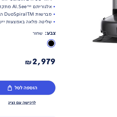
אלגוריתם ™AI.See מתקדם לזיהוי אובייקטים
מברשות DuoSpiralTM המונעות הסתבכות שיער ופרווה
שליטה מלאה באמצעות יישו
צבע
:
שחור
2,979
₪
הוספה לסל
לרכישה עם נציג