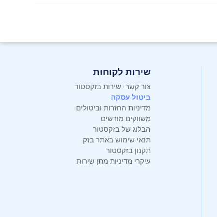
נקו ללא מאמץ רצפות ושטיחים קשים עם זיהוי אוטומטי של שטיחים והרמה אוטומטית של המברשות לגובה 10.5 מ"מ כדי
שירות לקוחות
צור קשר- שירות בזקסטור
ביטול עסקה
מדיניות החזרות וביטולים
משווקים מורשים
הבלוג של בזקסטור
ו את האבק והשיער העמוקים ביותר, ומשאיר את ביתכם
תנאי שימוש באתר בזק
תקנון בזקסטור
עיקרי מדיניות מתן שירות