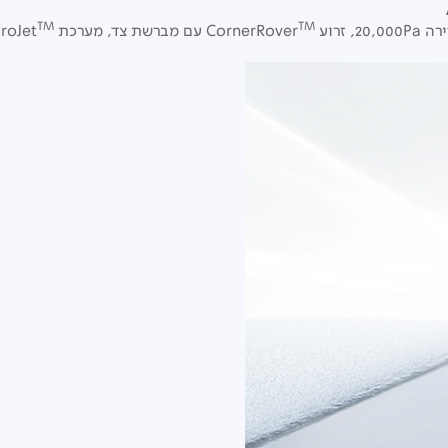
TM
TM
עם מברשת צד, מערכת HydroJet