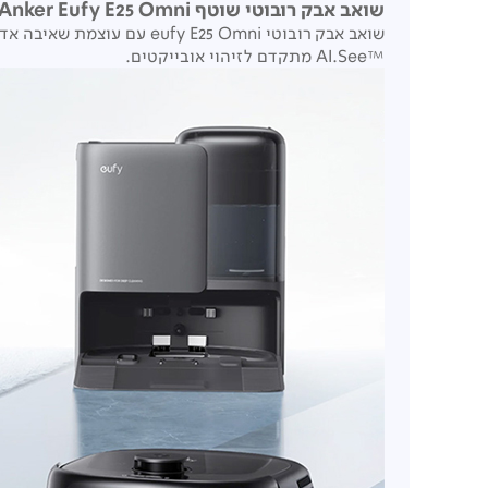
שואב אבק רובוטי שוטף Anker Eufy E25 Omni
שואב אבק רובוטי eufy E25 Omni עם עוצמת שאיבה אדירה 20,000Pa, זרוע CornerRover
™AI.See מתקדם לזיהוי אובייקטים.