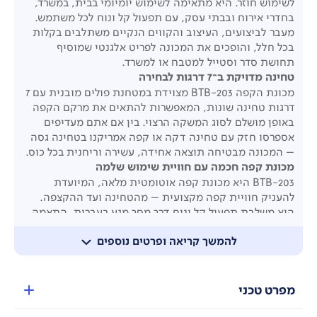
לשימוש חוזר. היא מתאימה לשימוש יומיומי בבית, במשרד,
בחדרי אירוח ובבתי עסק, עם תפעול קל ונוח לכל משתמש.
מעבר לביצועים, העיצוב והקווים הנקיים משתלבים בקלות
בכל חלל, והופכים את המכונה לפריט אלגנטי שמוסיף
תחושת סדר וסטייל למטבח או למשרד.
טחינה מדויקת ב־7 דרגות לבחירה
מכונת הקפה BTB-203 מצוידת במטחנת פולים מובנית עם 7
דרגות טחינה שונות, המאפשרות להתאים את מרקם הקפה
באופן מושלם לסוג המשקה הרצוי. בין אם אתם מעדיפים
אספרסו חזק עם טחינה דקה או קפה אמריקנו בטחינה גסה
– המכונה מבטיחה תוצאה אחידה, עשירה וריחנית בכל כוס.
מכונת קפה חכמה עם חוויית שימוש שלמה
BTB-203 היא מכונת קפה אוטומטית מלאה, המיועדת
להעניק חוויית קפה מקצועית – מהטחינה ועד ההקצפה.
היא משלבת תפעול קל ונוח דרך מסך מגע בעברית, התאמה
אישית של כל פרמטר במשקה, ניקוי אוטומטי וחומרים
להמשך קריאה ופרטים נוספים
איכותיים לאורך זמן.
עם עיצוב אלגנטי, אפשרות להכנת 16 סוגי משקאות בלחיצה
אחת, ומערכת מתקדמת לשמירה על טריות וניקיון.
פולי קפה או קפה טחון?
מפרט טכני
מכונת הקפה BTB-203 מאפשרת לבחור בין שימוש בפולי
קפה טריים עם טחינה מיידית, לבין הכנת קפה מאבקה