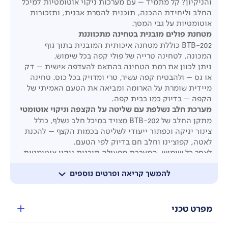
והניקיון? קל מתמיד – עם מערכות ניקוי אוטומטיות למיכל
החלב וליחידת ההכנה, תוכנית להסרת אבנית, ותזכורות
אוטומטיות על גבי המסך.
מטחנת פולים מובנית בטחינה מתכווננת
BTB-202 כוללת מטחנה איכותית המובנית בתוך גוף
המכונה, לטחינה טרייה של פולי קפה בכל שימוש.
ניתן לכוון את רמת הטחינה בהתאם להעדפה אישית – דק
או גס – ולהבטיח קפה עשיר, טרי ומדויק בכל כוס. טחינה
מיידית שומרת על הארומה ומביאה את הטעם האמיתי של
הקפה – בדיוק כמו בבית קפה.
מערכת חלב נשלפת עם שליטה על הקצפה וניקוי אוטומטי
מתקן החלב של BTB-202 מצויד במיכל חלב נשלף, כולל
צינור יניקה וכפתור ייעודי לשליטה בכמות הקצף – להכנת
לאטה, קפוצ'ינו וחלב חם בדיוק לפי הטעם.
לאחר כל שימוש, המערכת מפעילה תוכנית ניקוי אוטומטית
לצינור ההזרקה והפייה, לשמירה על היגיינה ונוחות מרבית.
להמשך קריאה ופרטים נוספים
תפעול פשוט, תוצאות מדויקות – בכל שימוש מחדש.
שימוש:
אוטומטי מלא – טחינה, הכנה, הקצפה
סוגי קפה:
אספרסו, אמריקנו, קפוצ'ינו, לאטה, חלב חם, מים
חמים ועוד
מפרט טכני