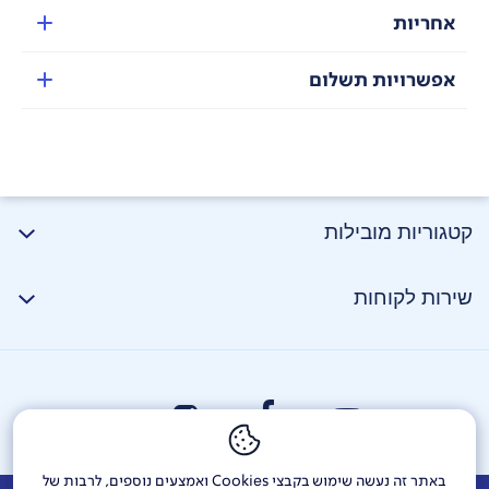
בעלת תוף עם קיבולת גדולה יותר.
אחריות
אפשרויות תשלום
קטגוריות מובילות
TurboWash™360°
הפריטים שלכם מנוקים בעדינות וביסודיות עם
שירות לקוחות
TurboWash™ 360° תוך 39 דקות בלבד.
Steam™
לבשו את הבגדים שלכם בביטחון בידיעה שכמות האלרגנים
מופחתת עם LG Steam™
.
באתר זה נעשה שימוש בקבצי Cookies ואמצעים נוספים, לרבות של