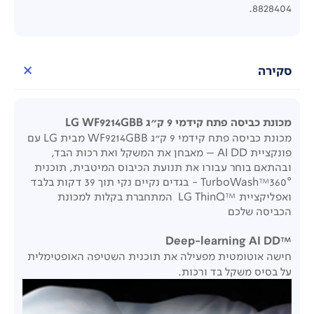
8828404.
סקירה
מכונת כביסה פתח קידמי 9 ק"ג LG WF9214GBB
מכונת כביסה פתח קידמי 9 ק"ג WF9214GBB מבית LG עם
פונקציית AI DD – מאבחן את המשקל ואת רכות הבד,
ובהתאם בוחר עבורו את תנועת הכיבוס המיטבית, תוכנית
TurboWash™360° - בגדים נקיים נקי תוך 39 דקות בלבד
ואפליקציית ™LG ThinQ המתחברת בקלות למכונת
הכביסה שלכם
Deep-learning AI DD™
חישה אוטומטית מפעילה את תוכנית השטיפה האופטימלית
על בסיס משקל בד ורכות.