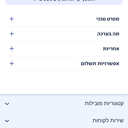
מפרט טכני
™+Hygiene Fresh
שמרו על מקרר נקי באמצעות ™+Hygiene Fresh, שמפיג
מה בערכה
ריחות רעים ומסיר עד 99.99% מהחיידקים.
אחריות
אפשרויות תשלום
קירור אחיד ומהיר
אוויר קר מגיע לכל פינה במקרר בעזרת פתחי איוורור מרובים.
קטגוריות מובילות
שירות לקוחות