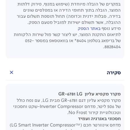
במקרים של הובלה מיוחדת (שימוש במנוף, פירוק דלתות
המוצר, הובלה בתוך תחומי הדירה או במפלסים שונים
בדירה, סבלות ידנית וכדומה) תחול תוספת תשלום עבור
ההובלה, אשר תשולם ישירות למוביל מטעם הספק.
מידע נוסף
באתר הספק
לתיאום התקנת המוצר, יש ליצור קשר מול שירות הלקוחות
של ברימאג בטלפון 8404* או בוואטסאפ במספר 052-
8828404.
סקירה
מקרר מקפיא עליון GR-6781 LG
מקרר מקפיא עליון דגם GR-6781 מבית LG, עם נפח כולל
של 506 ליטר, מדחס Inverter Compressor-שקט וחסכוני
וטכנולוגיית קירור No Frost.
חסכוני באנרגיה ועמיד
מדחס אינוורטר חכם (™LG Smart Inverter Compressor)