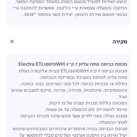
יבוצע ישירות למוביל מטעם הספק במעמד הספקת המוצר.
התקנה והפעלה עצמאית ע"י הלקוח. אפשרות להתקנה ע"י
טכנאי מטעם שירות היבואן. יצירת קשר במספר *5018.
סקירה
מכונת כביסה פתח עליון 7 ק"ג Electra ETL10070WH
מכונת כביסה 7 ק"ג ETL10070WH מבית אלקטרה בעלת
פתח עליון לנוחות בטעינת ובפריקת הכביסה:
כוללת 16 תכניות כביסה לכל סוגי האריגים, כגון: כותנה,
אינטנסיבית, סינתטית, מהירה, עדינה, מיקס למצבים שונים
ועוד.
המכונה כוללת תכנית קצרה של 15 דקות.
טיימר להשהיית זמן ההפעלה עד 24 שעות.
מנגנון נעילה בפני ילדים אשר מונע שינוי תכנית הכביסה
לאחר ההפעלה.
מכונת הכביסה בנויה מחומרים איכותיים המבטיחים שימוש
יעיל ואיזון בין חיסכון אנרגטי ושל מים מבלי להתפשר על