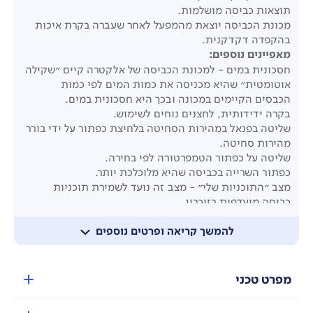
תוצאות כביסה מושלמות.
מכונת הכביסה יוצאת מהמפעל לאחר שעברה בקרת איכות
בהקפדה דקדקנית.
מאפיינים נוספים:
חסכונית במים - למכונת הכביסה של אלקטרה קיים "שקילה
אוטומטית" שהיא מכניסה את כמות המים לפי כמות
הכבסים הקיימים במכונה ובכך היא חסכונית במים.
בקרה ידידותית, לחצנים נוחים לשימוש.
שליטה בפנאל במהירות הסחיטה בלחיצת כפתור על ידי בורר
מהירות סחיטה.
שליטה על כפתור הטמפרטורה לפי בחירה.
כפתור השרייה בכביסה שהיא מלוכלכת יותר.
מצב "התוכניות שלי" - מצב זה נועד לשמירת תוכניות
כביסה מועדפות בזיכרון.
תוכנית ניקוי עצמי של תוף - השומר על אורך חיים ארוך יותר
של המכונה.
להמשך קריאה ופרטים נוספים
Delay Start להפעלה דחויה של עד 9 שעות מראש.
פאנל הפעלה בעברית.
זמזם המשמיע צפצוף בסיום התוכנית.
מפרט טכני
נוריות חיווי להשהיה, נעילה, השרייה ושטיפה נוספת.
מערכת שקילה אוטומטית - לחישוב כמות מים מדויקת לכל