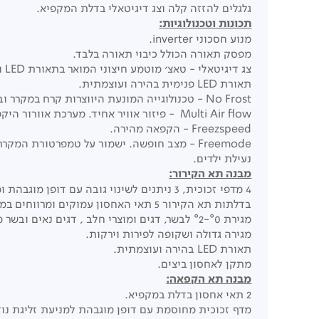
גלגלים להזזה קלה וצג דיגיטאלי בדלת המקפיא.
תכונות וטכנולוגיות
:
מנוע חסכוני inverter.
מפסק תאורה הכולל כיבוי תאורה בלבד.
צג דיגיטאלי - טאצ' מוטמע חיצוני המואר בתאורת LED ומאפשר שליטה מלאה בטמפ' ובמצבי הפעולה השונים.
תאורת LED פנימית בהירה ועוצמתית.
No Frost - טכנולוגייה המונעת היווצרות קרח במקרר ובמקפיא באופן אוטומטי.
Multi Air flow - פיזור אוויר אחיד. מערכת אוורור היקפית המפזרת את האוויר באופן אחיד ומושלם בכל חלקי המקרר.
Freezspeed - הקפאה מהירה.
Freemode - מצב חופשה. ישמור על טמפרטורת המקרר במהלך חופשה או שהות ממושכת מחוץ לבית, יחסוך בחשמל וישמור על טריות המוצרים במקרר ובמקפיא.
נעילת ילדים.
מבנה תא הקירור
:
4 מדפי זכוכית, 3 ניתנים לשינוי גובה עם דופן מוגבהת ומניעת זליגת נוזלים.
בדלתות תא הקירור 5 תאי האחסון עמוקים ומרווחים במיוחד בגדלים שונים לנוחות מרבית.
מגירת °0-°2 לבשר, דגים ומוצרי חלב , דגים נאים ובשר מופשר לשמירה מקסימלית על הטריות.
מגירה גדולה ושקופה לפירות וירקות.
תאורת LED בהירה ועוצמתית.
מתקן לאחסון ביצים.
מבנה תא הקפאה
:
2 תאי אחסון בדלת במקפיא.
מדף זכוכית מחוסמת עם דופן מוגבהת למניעת זליגת נוז