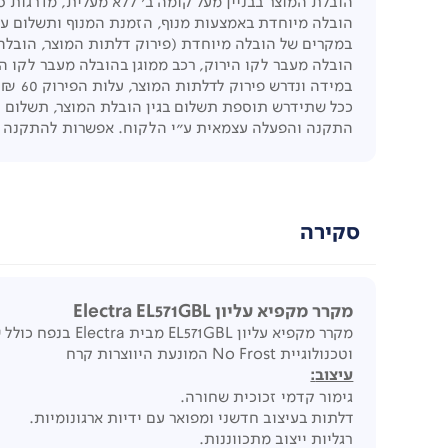
הובלת המוצר בבניין מעל קומה ב' ללא מעלית, מדרגות ספירלה, הינ
הובלה מיוחדת באמצעות מנוף, הזמנת המנוף ותשלום עב
במקרים של הובלה מיוחדת (פירוק דלתות המוצר, הובלה 
הובלה מעבר לקו הירוק, רכב ממוגן בהובלה מעבר לקו 
במידה ונדרש פירוק לדלתות המוצר, עלות הפירוק 60 ₪ לכל דלת.
ככל שתידרש תוספת תשלום בגין הובלת המוצר, תשלום 
התקנה והפעלה עצמאית ע"י הלקוח. אפשרות להתקנה ע"י ט
סקירה
מקרר מקפיא עליון Electra EL571GBL
מקרר מקפיא עליון EL571GBL מבית Electra בנפח כולל של 571 ליטר נטו,
וטכנולוגיית No Frost המונעת היווצרות קרח
עיצוב
:
גימור קדמי זכוכית שחורה.
דלתות בעיצוב חדשני ומפואר עם ידיות ארגונומיות.
רגליות ייצוב מתכווננות.