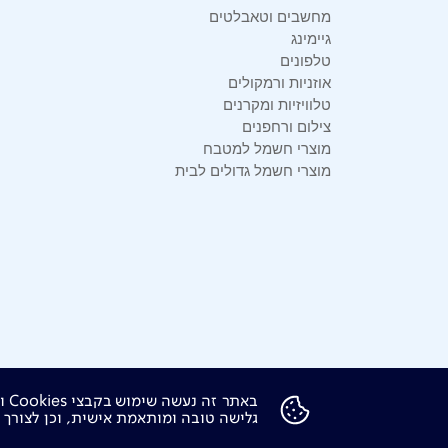
מחשבים וטאבלטים
גיימינג
טלפונים
אוזניות ורמקולים
טלוויזיות ומקרנים
צילום ורחפנים
מוצרי חשמל למטבח
מוצרי חשמל גדולים לבית
בא
אודות
דרושים
צור קשר
Investor Relations
הודע
גלישה טובה ומותאמת אישית, וכן לצורך ס