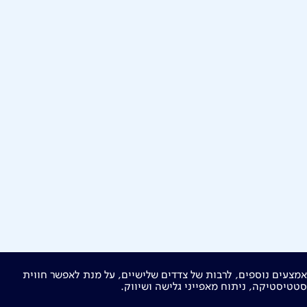
תר זה נעשה שימוש בקבצי Cookies ואמצעים נוספים, לרבות של צדדים שלישיים, על מנת לאפשר חווית
ות חברה
מוקדי שירות ופניות ציבור
144
בזק בינלאומי
פלאפון
טטיסטיקה, ניתוח מאפייני גלישה ושיווק.