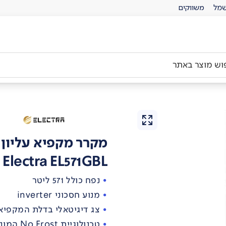
מל
משווקים
מקרר מקפיא עליון
Electra EL571GBL
נפח כולל 571 ליטר
מנוע חסכוני inverter
צג דיגיטאלי בדלת המקפיא
טכנולוגיית No Frost המונעת היווצרות קרח