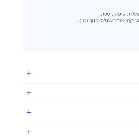
 קטן/טנדר/עגלה/מנוף וכו').