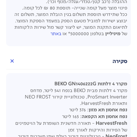
ההובלה (רכב קטן/טנדר/עגלה/מנוף וכו').
פינוי מוצר מעל קומה שנייה- תוספת 80 ₪ לכל קומה.
ככל שתידרש תוספת תשלום בגין הובלת המוצר, תשלום זה
יבוצע ישירות למוביל מטעם הספק במעמד הספקת המוצר.
לתיאום התקנת המוצר, יש ליצור קשר מול שירות הלקוחות
של
מיניליין
בטלפון 5000000* או
באתר
סקירה
מקרר 4 דלתות BEKO GN1406222G
מקרר 4 דלתות מבית BEKO בנפח 541 ליטר, מדחס
ProSmart Inverter, טכנולוגיית קירור NEO FROST
ותאורת HarvestFresh.
נפח אחסון תא מזון
: 376 ליטר
נפח אחסון תא הקפאה
: 165 ליטר
HarvestFresh
- תאורה חדשנית השומרת על הויטמינים
של הפירות והירקות לאורך זמן
NeoFrost
- טכנולוגיית קירור בעלת שתי מערכות קירור