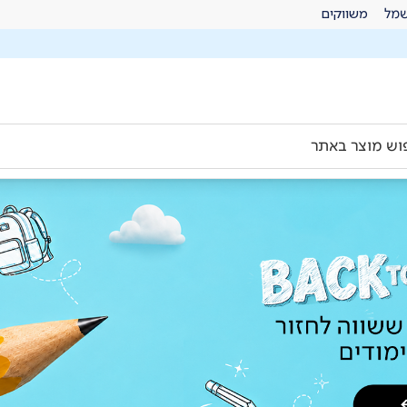
מל
משווקים