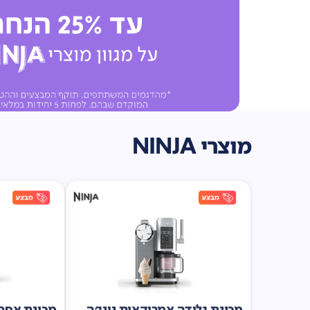
מוצרי NINJA
מכונת גלידה אמריקאית נינג'ה
מכונת אספר