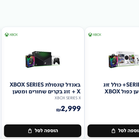
באנדל SERIES S+ כולל זוג
באנדל קונסולת XBOX SERIES
פול XBOX
X + זוג בקרים שחורים ומטען
PDP כפול
XBOX SERIES X
2,999
₪
ספה לסל
הוספה לסל