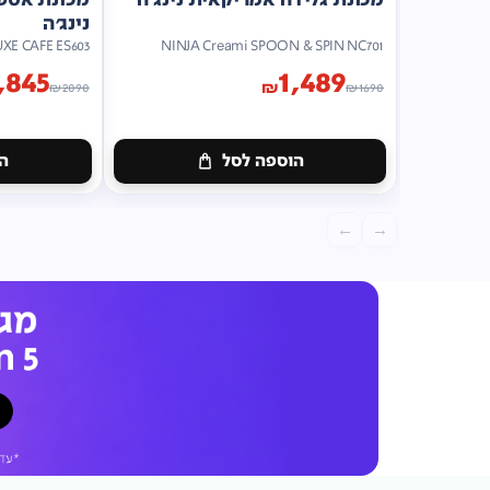
נינג'ה
UXE CAFE ES603
NINJA Creami SPOON & SPIN NC701
,845
1,489
₪
₪
2090
₪
1690
הוספה לסל
הו
←
→