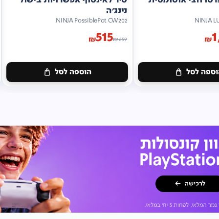
נינג'ה
NINJA PossiblePot CW202
NINJA L
515
1
₪
₪
₪
659
ספה לסל
הוספה לסל