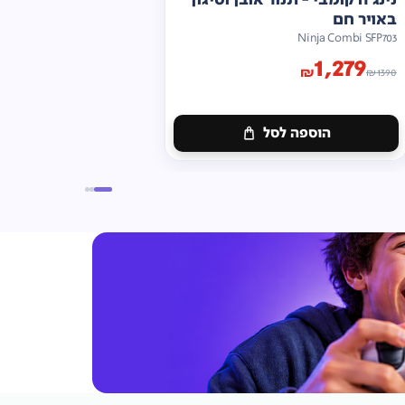
באויר חם
Ninja Combi SFP703
1,279
₪
₪
1390
הוספה לסל