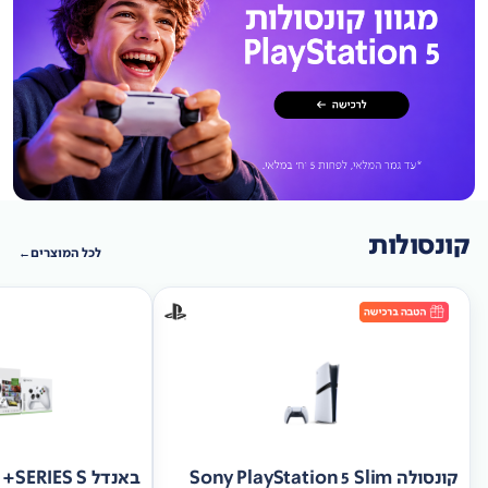
קונסולות
לכל המוצרים
קונסולה Sony PlayStation 5 Slim
באנד