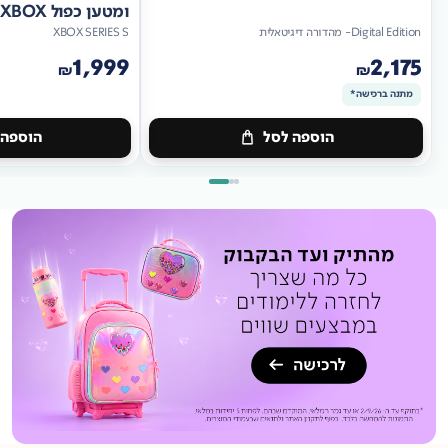
ומטען כפול XBOX
Digital Edition- מהדורה דיגיטאלית
XBOX SERIES S
1,999
2,175
₪
₪
מתנה ברכישה*
הוספה לסל
הוספה 
מתנה
ברכישה*
מתנה
ברכישה*