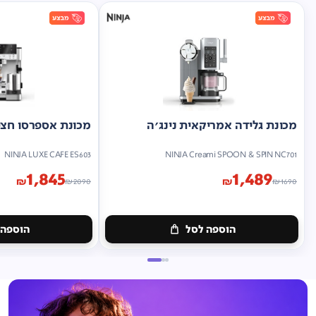
מכונת גלידה אמריקאית נינג'ה
מכונת אספרסו חצי 
NINJA LUXE CAFE ES603
NINJA Creami SPOON & SPIN NC701
1,845
1,489
₪
₪
₪
2090
₪
1690
הוספה לסל
הוספה 