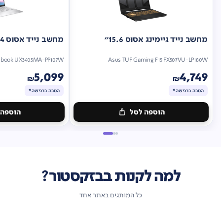
מחשב נייד גיימינג אסוס 15.6"
מחשב נייד אסוס 14"
nbook UX3405MA-PP107W
Asus TUF Gaming F15 FX507VU-LP180W
5,099
4,749
₪
₪
הטבה ברכישה*
הטבה ברכישה*
הוספה לסל
הוספה 
מתנה
מתנה
ברכישה*
הטבה
ברכישה*
הטבה
ברכישה*
ברכישה*
למה לקנות בבזקסטור?
כל המותגים באתר אחד