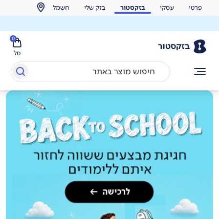
פרטי
עסקי
בזקסטור
בזק שלי
חשמל
0
בזקסטור
סל