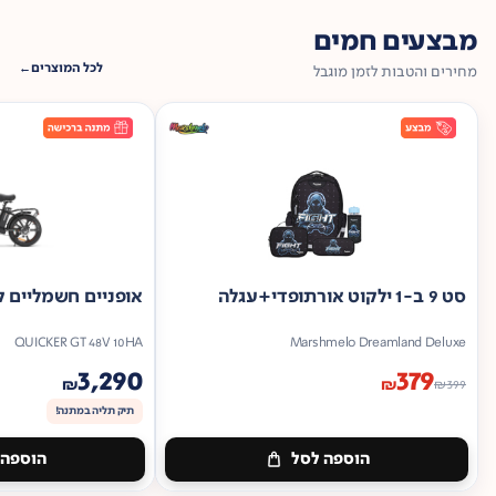
מבצעים חמים
לכל המוצרים
מחירים והטבות לזמן מוגבל
סט 9 ב-1 ילקוט אורתופדי+עגלה
אופניים חשמליים ק
QUICKER GT 48V 10HA
Marshmelo Dreamland Deluxe
3,290
379
₪
₪
₪
399
תיק תליה במתנה!
הוספה לסל
הוספה 