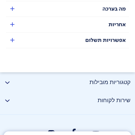
מה בערכה
אחריות
אפשרויות תשלום
ניווט FlexiRise™
בעת זיהוי אזורים נמוכים כמו מתחת לספה, חיישן
הניווט
(
DtoF
)
נסוג ומאפשר עבירות טובה יותר
.
במרחבים פתוחים, הוא מתרומם להגברת שדה הראייה, מה
קטגוריות מובילות
שמבטיח ניווט מדויק ותכנון מסלול חכם
.
שירות לקוחות