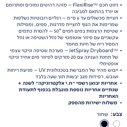
ניווט חכם ™FlexiRise – מזהה רהיטים נמוכים ומתרומם
או יורד בהתאם לסביבה
חציית מכשולים עד 6 ס"מ – רגליים רובוטיות נשלפות
שמרימות את הגוף לחציית מדרגות, ספים, ומסילות
שטיפת הרצפות במים חמים 50° – להסרת כתמים
עקשניים עם פיזור אוטומטי של נוזל השטיפה או נוזל
המסיר ריח של חיות מחמד
™JetSpray Dryboard – מערכת שטיפה וניקוי עצמי
של תחנת העגינה עם 20 מזרקים לפיזור מים אחיד וניקוי
אופטימלי
ייבוש מהיר של המברשת בטכנולוגית UV – מניעת ריחות
ועובש, רפידות מגב יבשות תוך שעה בלבד
אחריות יבואן רשמי "ח.י אלקטרוניקה" לשנה +
שנתיים אחריות נוספת מוגבלת בכפוף לתעודת
האחריות
משלוח ישירות מהספק
צבע
:
שחור