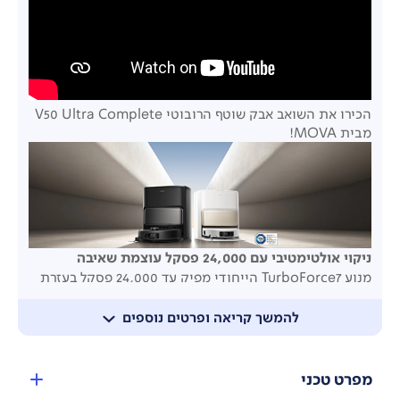
הכירו את השואב אבק שוטף הרובוטי V50 Ultra Complete
מבית MOVA!
ניקוי אולטימטיבי עם 24,000 פסקל עוצמת שאיבה
מנוע
TurboForce7
הייחודי מפיק עד 24,000 פסקל בעזרת
סינון
HEPA
בעל ניקוי עצמי – לשמירה על זרימת אוויר
עוצמתית ויציבה.
להמשך קריאה ופרטים נוספים
שלושה מנגנוני מניעת הסתבכות שיער מבטיחים ניקוי שקט
ויעיל במיוחד.
מפרט טכני