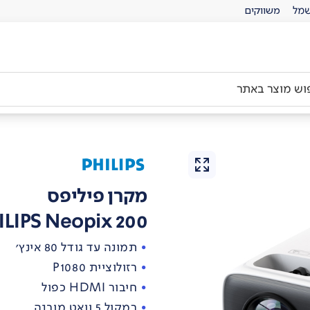
מל
משווקים
מקרן פיליפס
ILIPS Neopix 200
תמונה עד גודל 80 אינץ'
רזולוציית P1080
חיבור HDMI כפול
רמקול 5 וואט מובנה