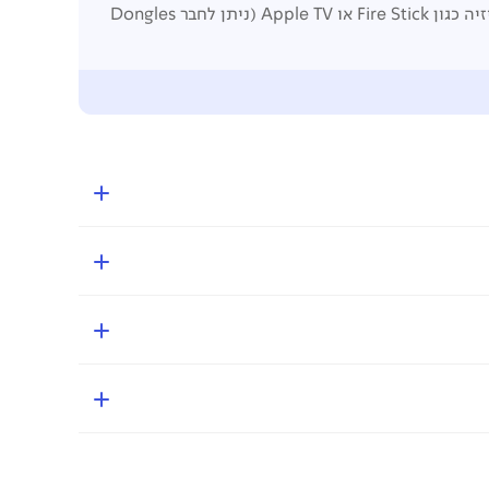
USB, הודות לנגן המולטימדיה המובנה. גישה לתוכן בלתי מוגבל על-ידי התחברות לקונסולות משחקים חכמות או לתיבות טלוויזיה כגון Fire Stick או Apple TV (ניתן לחבר Dongles