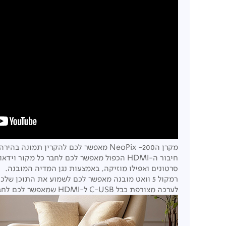
מקרן ה200- NeoPix מאפשר לכם להקרין תמונה בהירה וצבעונית בגודל 80 אינץ' ברזולוציית P1080 בחדר מוחשך.
חיבור ה-HDMI הכפול מאפשר לכם לחבר כל מקור וידאו חיצוני כמו סטרימר, קונסולת משחקים או מחשב נייד וחיבור ה-USB מאפשר להקרין בקלות תמונות,
סרטונים ואפילו מוזיקה, באמצעות נגן המדיה המובנה.
רמקול 5 וואט מובנה מאפשר לכם לשמוע את התוכן שלכם בכל מקום ותוכלו גם לחבר רמקול חיצוני הודות לחיבור האודיו, 3.5 מ"מ.
לערכה מצורפת כבל C-USB ל-HDMI שמאפשר לכם לחבר את הסמארטפון שלכם למקרן.