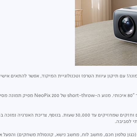
נה! עם תיקון עיוות הטרפז וטכנולוגיית המיקוד, אפשר להתאים איש
מערכת תאורת LED באיכות גבוהה מציגה צבעים עשירים וחזקים שמחזיקים עד
תי לסביבה.
בר את כל המכשירים המועדפים עליך באמצעות HDMI (כגון טלפון חכם, מחשב לוח, מחשב נישא, קונס