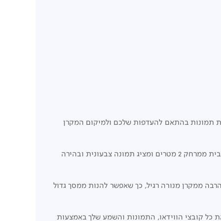
ית תמונות בהתאם להעדפות שלכם ולמיקום המקרן
היכנסו לחוויה של סרטים, סדרות טלוויזיה וגיימינג במסך 80″ איכותי. מנוע ה-short-throw של NeoPix 200 מפיק תמונה מסיבית ממרחק 2 מטרים ומציג תמונה צבעונית ובהירה
 30,000 שעות. בנוסף, צריכת האנרגיה נמוכה בהרבה ממקרן מנורה רגיל, כך שאפשר להנות ממסך גדול
ולת משחקים) והפעל את כל קובצי הווידאו, התמונות והשמע שלך באמצעות