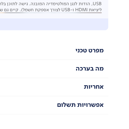
ליציאת HDMI ו-USB לצורך אספקת חשמל). קיים גם שני מחברי HDMI,‏ USB, ‏AV in ושקע 3.5 לחיבור רמקולים חיצוניים.
מפרט טכני
מה בערכה
אחריות
אפשרויות תשלום
קומפקטי ונייד
NeoPix 200 בעיצוב קל משקל (1.35 ק”ג) מבטיח תענוג ויזואלי בכל מקום.
נגן מדיה מובנה