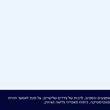
תר זה נעשה שימוש בקבצי Cookies ואמצעים נוספים, לרבות של צדדים שלישיים, על מנת לאפשר חווית
ות חברה
מוקדי שירות ופניות ציבור
144
בזק בינלאומי
פלאפון
טטיסטיקה, ניתוח מאפייני גלישה ושיווק.