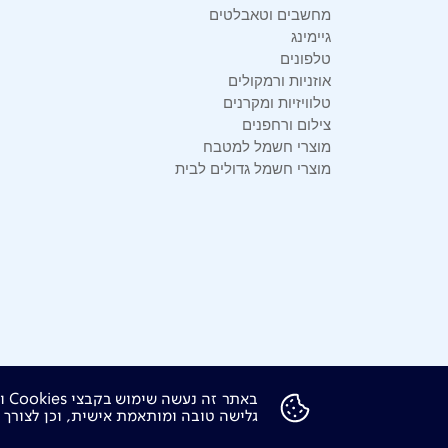
מחשבים וטאבלטים
גיימינג
טלפונים
אוזניות ורמקולים
טלוויזיות ומקרנים
צילום ורחפנים
מוצרי חשמל למטבח
מוצרי חשמל גדולים לבית
בא
אודות
דרושים
צור קשר
Investor Relations
הודע
גלישה טובה ומותאמת אישית, וכן לצורך ס