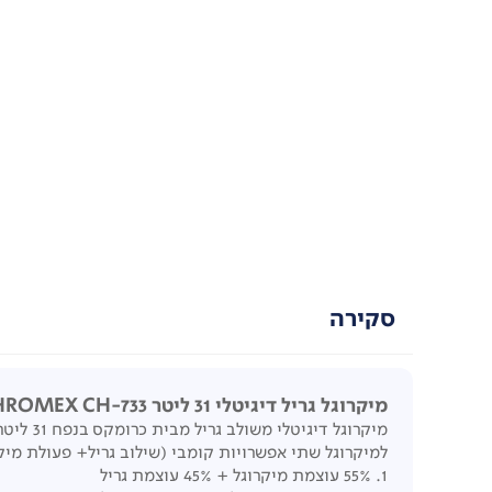
סקירה
מיקרוגל גריל דיגיטלי 31 ליטר CHROMEX CH-733
מיקרוגל דיגיטלי משולב גריל מבית כרומקס בנפח 31 ליטר עם הספק מיקרוגל 1000 וואט והספק גריל 1000 וואט, טיימר עד 95 דקות, 5 דרגות עוצמה, 9 מצבי עבודה ונעילה בפני ילדים.
למיקרוגל שתי אפשרויות קומבי (שילוב גריל+ פעולת מיקר
1. 55% עוצמת מיקרוגל + 45% עוצמת גריל