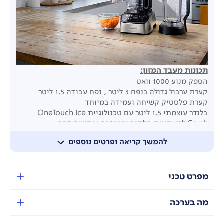
תכונות מעבד המזון:
הספק מנוע 1000 וואט
קערת ערבול גדולה בנפח 3 ליטר , נפח עבודה 1.5 ליטר
קערת פלסטיק קשיחה ועמידה במיוחד
בלנדר עוצמתי 1.5 ליטר עם טכנולוגיית OneTouch Ice
Crush למשקאות חלקים וטעימים וכתישת קרח
צינור הזנה כפול, מושלם להוספת כמויות קטנות
להמשך קריאה ופרטים נוספים
מאזני EasyWeigh: מאזני שקילה דיגיטליים ייחודיים עם
טיימר
חוסך זמן ומצמצם התעסקות בזמן העבודה
ניתן לשקול ישירות לתוך הקערה או להשתמש כסט עצמאי
מפרט טכני
עם מגש השקילה
להבי EverSharp: עמידים פי 10
מה בערכה
טיימר דיגיטלי
שש תוכניות מוגדרות מראש בנגיעה אחת בלבד