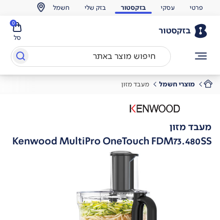
פרטי
עסקי
בזקסטור
בזק שלי
חשמל
0
בזקסטור
סל
מוצרי חשמל
מעבד מזון
מעבד מזון
Kenwood MultiPro OneTouch FDM73.480SS