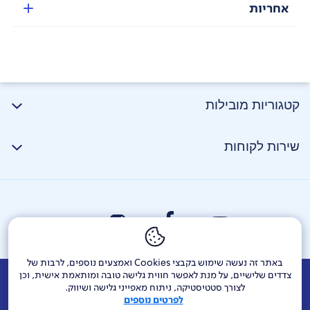
אחריות
קטגוריות מובילות
שירות לקוחות
באתר זה נעשה שימוש בקבצי Cookies ואמצעים נוספים, לרבות של
צדדים שלישיים, על מנת לאפשר חווית גלישה טובה ומותאמת אישית, וכן
אודות
דרושים
צור קשר
Investor Relations
הודעות חברה
לצורך סטטיסטיקה, ניתוח מאפייני גלישה ושיווק.
לפרטים נוספים
מוקדי שירות ופניות ציבור
144
בזק בינלאומי
פלאפון