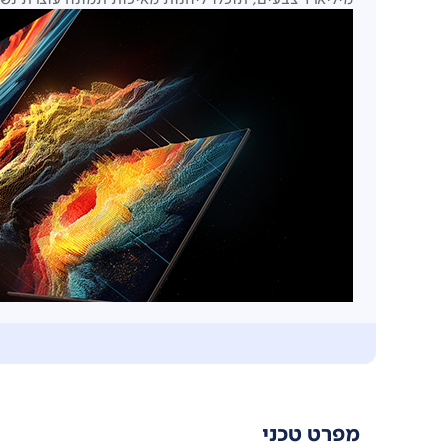
קצב רענון גבוה של 144Hz, רזולוציה גבוהה 4K
הודות לקצב ריענון של 144Hz, תוכלו להיפרד לתמיד מטשטושי תנועה בוויזואליה במהירות גבוהה ולחוות פרטים זורמים שנלכדים באופן מדויק.
תהנו מחוויה חלקה בעת צפייה בסרטים, ספורט או משחקים. ה
*קצב ריענון של 240Hz דורש הפעלת מצב האצת משחק (Game Boost)
מפרט טכני