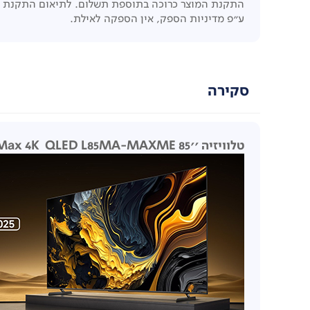
התקנת המוצר כרוכה בתוספת תשלום. לתיאום התקנת המוצר יש ליצור ק
ע"פ מדיניות הספק, אין הספקה לאילת.
סקירה
טלוויזיה ''85 Xiaomi TV Max 4K QLED L85MA-MAXME