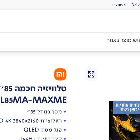
מל
משווקים
טלוויזיה חכמה 85'' שיאומי
ED L85MA-MAXME
מסך בגודל 85"
רזולוציית UHD 4K 3840x2160
פנל מסוג QLED
קצב ריענון 144Hz