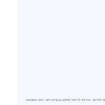
ית מתקדמת, מאפשרת לטלוויזיית Xiaomi TV Max Series 2025 לעורר את הצבעים לחיים. הודות לכיסוי סולם צבעים רחב יותר ותצוגת