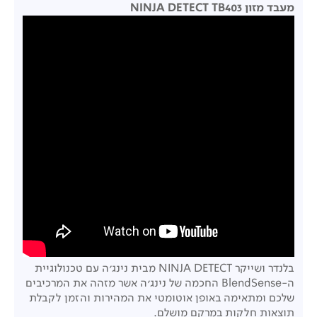
מעבד מזון NINJA DETECT TB403
בלנדר ושייקר NINJA DETECT מבית נינג'ה עם טכנולוגיית
ה-BlendSense החכמה של נינג'ה אשר מזהה את המרכיבים
שלכם ומתאימה באופן אוטומטי את המהירות והזמן לקבלת
תוצאות חלקות במרקם מושלם.