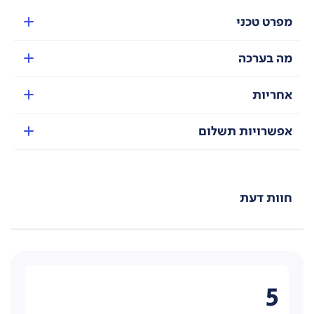
מפרט טכני
מכונת GENUAROMA מטחנה מובנית בעלת 6 רמות טחינה
השומרת על טחינת פולי קפה אחידה ושקטה.
מה בערכה
אחריות
אפשרויות תשלום
חוות דעת
5
מערכת הבקרה המדויקת שולטת במים, בלחץ ובטמפרטורה
ועם יציאות נפרדות לקפה וחלב, מובטח שכל כוס קפה תהיה