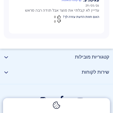
עאיסה ע.
המערכת התרמית המתקדמת מאפשרת חימום מים מהיר
תאריך
29/05/26
תוך 5 שניות בלבד.
עדיין לא קבלתי את מוצר אבל תודה רבה מראש
פרסום
האם חוות הדעת עזרה לך?
0
0
קטגוריות מובילות
בנוסף, מכונת GENUAROMA מתאפיינת בממשק מגע נוח
שירות לקוחות
ואינטואיטיבי המאפשר הכנת משקאות מגוונים במגע אחד,
התאמות אישיות של חוזק וטמפרטורה, ואפשרויות חיסכון
באנרגיה עם כיבוי אוטומטי.
תא אחסון אטום המחולק ל-2 שומר על טריות
פולי הקפה
ומאפשר גם שימוש בקפה טחון. עם מערכת לניקוי עצמי ותא
קפה נשלף, התחזוקה הופכת לפשוטה ואוטומטית, כולל
ניקוי יציאות חלב וסילוק אבנית – לשמירה על איכות בכוסות