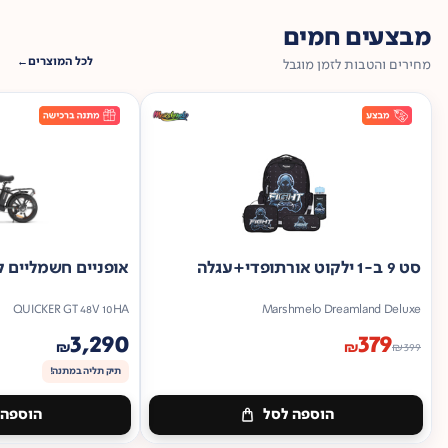
מבצעים חמים
לכל המוצרים
מחירים והטבות לזמן מוגבל
סט 9 ב-1 ילקוט אורתופדי+עגלה
אופניים חשמליים ק
QUICKER GT 48V 10HA
Marshmelo Dreamland Deluxe
3,290
379
₪
₪
₪
399
תיק תליה במתנה!
הוספה לסל
הוספה 