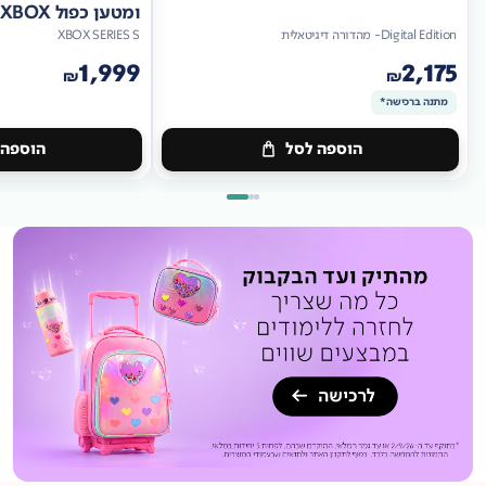
ומטען כפול XBOX
Digital Edition- מהדורה דיגיטאלית
XBOX SERIES S
1,999
2,175
₪
₪
מתנה ברכישה*
הוספה לסל
הוספה 
מתנה
ברכישה*
מתנה
ברכישה*