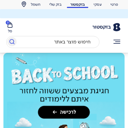
פרטי
עסקי
בזקסטור
בזק שלי
חשמל
0
בזקסטור
סל