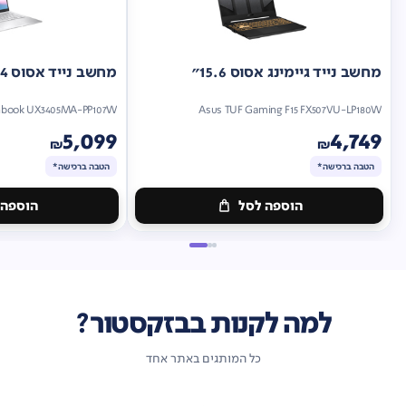
מחשב נייד גיימינג אסוס 15.6"
מחשב נייד אסוס 14"
nbook UX3405MA-PP107W
Asus TUF Gaming F15 FX507VU-LP180W
5,099
4,749
₪
₪
הטבה ברכישה*
הטבה ברכישה*
הוספה לסל
הוספה 
מתנה
מתנה
ברכישה*
הטבה
ברכישה*
הטבה
ברכישה*
ברכישה*
למה לקנות בבזקסטור?
כל המותגים באתר אחד