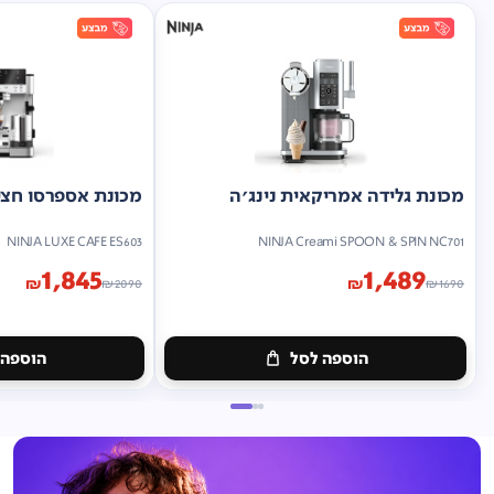
מכונת גלידה אמריקאית נינג'ה
מכונת אספרסו חצי 
NINJA LUXE CAFE ES603
NINJA Creami SPOON & SPIN NC701
1,845
1,489
₪
₪
₪
2090
₪
1690
הוספה לסל
הוספה 