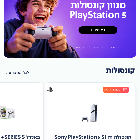
קונסולות
לכל המוצרים
קונסולה Sony PlayStation 5 Slim
באנד