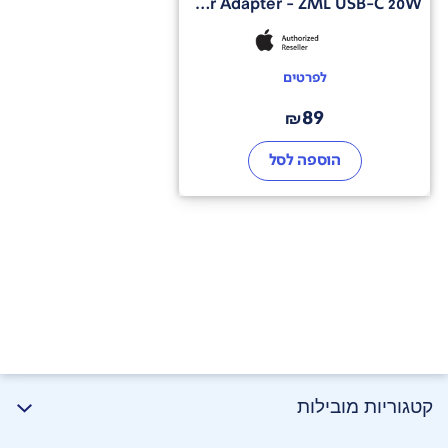
Power Adapter - ZML USB-C 20W
הקודם.
ה-
iPad Air החדש הוא מכשיר מדהים עבור AI (בינה
מלאכותית) עם פיצ'רים כגון: Visual Look Up, Subject Lift
לפרטים
ו- Live Text capture. הוא מאפשר רישום הערות מונע בינה
מלאכתותית ב- Goodnotes 6, שיפור תמונות ב-
89
₪
Photomator ועוד... והכל ביעילות מדהימה לחיי סוללה
ארוכים במיוחד.
הוספה לסל
iPadOS
ואפליקציות
מערכת ההפעלה iPadOS
מאפשרת לכם לעשות את כל
הדברים שאתם אוהבים מנגיעה הראשונה. השתמשו במספר
אפליקציות בו-זמנית, כתבו בכל שדה טקסט ונווטו במהירות
וביעילות באמצעות האצבע שלכם, עט
Apple Pencil או
באמצעות משטח המגע של מקלדת ה- Magic Keyboard*.
*אביזרים נמכרים בנפרד.
קטגוריות מובילות