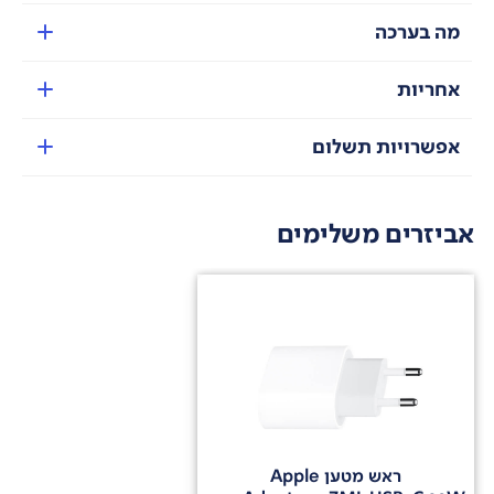
מה בערכה
אחריות
אפשרויות תשלום
אביזרים משלימים
* לצגי המסכים פינות מעוגלות. כאשר נמדד באלכסון
כמלבן
ה-
iPad Air
בגודל 13 אינץ' הוא 12.9 אינץ', האייפד
אייר בגודל 11 אינץ' הוא 10.86 אינץ'. השטח הנראה בפועל
קטן יותר.
שבב
M2
שבב
M2
המהיר להפליא, מביא דור חדש של ביצועים
עוצמתיים לאייפד אייר!
עם מעבד CPU של 8 ליבות, מעבד גרפי
GPU
10 ליבות,
ומנוע עצבי-
Neural Engine
16 ליבות ; חזקים ועצמתים,
האייפד אייר החדש מהיר בכמעט 50 אחוז יותר מהדור
ראש מטען Apple