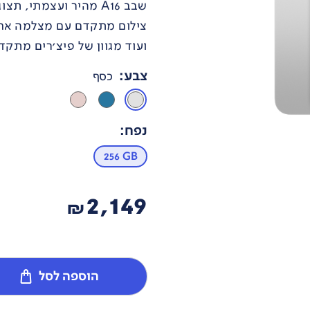
ועוד מגוון של פיצ'רים מתקד
צבע
:
כסף
נפח
:
256 GB
2,149
₪
הוספה לסל