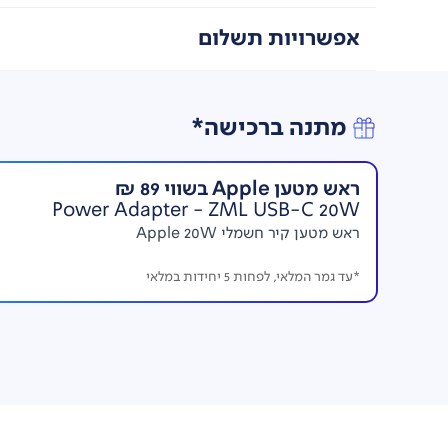
עבודה מהירה וחלקה-
עם שבב A16 המהיר במ
אפשרויות תשלום
עוגות ועד למתכוני עוגות, ה- iPad מיועד לכל סוגי הפרודוקטיביות.
מתנה ברכישה*
ראש מטען Apple בשווי 89 ₪
Power Adapter - ZML USB-C 20W
ראש מטען קיר חשמלי Apple 20W
*עד גמר המלאי, לפחות 5 יחידות במלאי