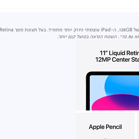
גת מסך
 Retina
ותר.