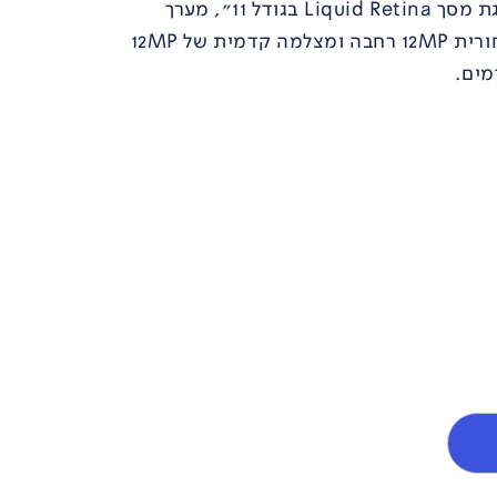
שבב A16 מהיר ועצמתי, תצוגת מסך Liquid Retina בגודל 11", מערך
צילום מתקדם עם מצלמה אחורית 12MP רחבה ומצלמה קדמית של 12MP
מים.