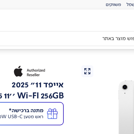
מל
משווקים
אייפד 11" 2025
 11'' Wi-FI 256GB
מתנה ברכישה*
ראש מטען Apple 20W USB-C בשווי 89 ₪