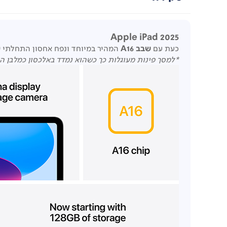
Apple iPad 2025
כעת עם
שבב
A16
המהיר במיוחד ונפח אחסון התחלתי של 128GB, ה-iPad עוצמתי וחזק יותר מתמיד. בעל תצו
*
למסך פינות מעוגלות כך כשהוא נמדד באלכסון כמלבן הוא 10.86". השטח הנראה בפועל קטן י