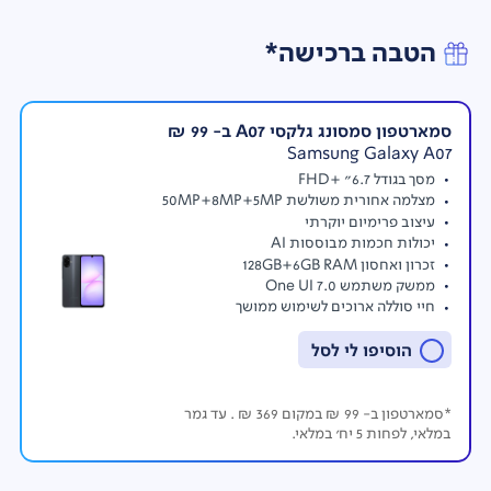
הטבה ברכישה*
סמארטפון סמסונג גלקסי A07 ב- 99 ₪
Samsung Galaxy A07
מסך בגודל 6.7” +FHD
מצלמה אחורית משולשת 50MP+8MP+5MP
עיצוב פרימיום יוקרתי
יכולות חכמות מבוססות AI
זכרון ואחסון 128GB+6GB RAM
ממשק משתמש One UI 7.0
חיי סוללה ארוכים לשימוש ממושך
הוסיפו לי לסל
*סמארטפון ב- 99 ₪ במקום 369 ₪ . עד גמר
במלאי, לפחות 5 יח' במלאי.