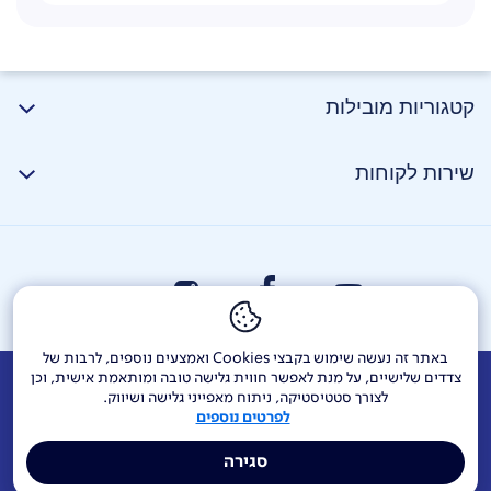
קטגוריות מובילות
שירות לקוחות
באתר זה נעשה שימוש בקבצי Cookies ואמצעים נוספים, לרבות של
צדדים שלישיים, על מנת לאפשר חווית גלישה טובה ומותאמת אישית, וכן
אודות
דרושים
צור קשר
Investor Relations
הודעות חברה
לצורך סטטיסטיקה, ניתוח מאפייני גלישה ושיווק.
לפרטים נוספים
מוקדי שירות ופניות ציבור
144
בזק בינלאומי
פלאפון
סגירה
תרומה לקהילה
אתר הרכש
Yes
אחריות תאגידית