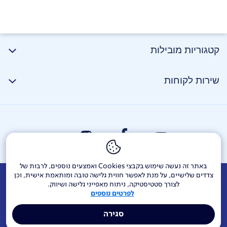
קטגוריות מובילות
שירות לקוחות
באתר זה נעשה שימוש בקבצי Cookies ואמצעים נוספים, לרבות של
צדדים שלישיים, על מנת לאפשר חווית גלישה טובה ומותאמת אישית, וכן
אודות
דרושים
צור קשר
Investor Relations
הודעות חברה
לצורך סטטיסטיקה, ניתוח מאפייני גלישה ושיווק.
לפרטים נוספים
מוקדי שירות ופניות ציבור
144
בזק בינלאומי
פלאפון
סגירה
תרומה לקהילה
אתר הרכש
Yes
אחריות תאגידית