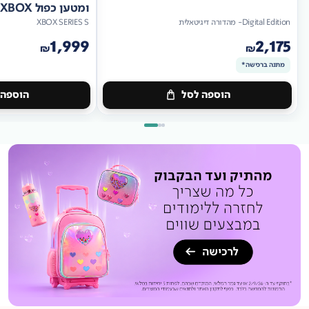
ומטען כפול XBOX
Digital Edition- מהדורה דיגיטאלית
XBOX SERIES S
1,999
2,175
₪
₪
מתנה ברכישה*
הוספה לסל
הוספה 
מתנה
ברכישה*
מתנה
ברכישה*