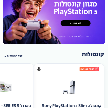
קונסולות
לכל המוצרים
קונסולה Sony PlayStation 5 Slim
באנד