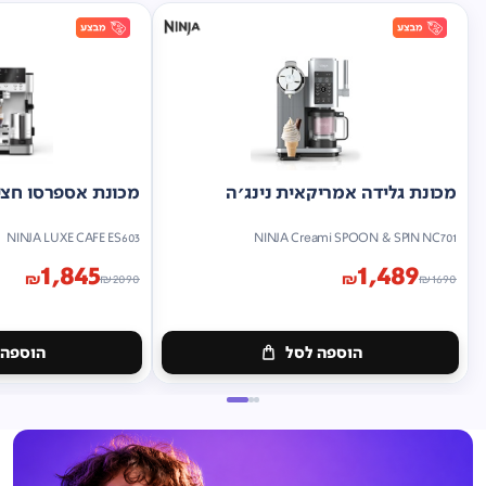
מכונת גלידה אמריקאית נינג'ה
מכונת אספרסו חצי 
NINJA LUXE CAFE ES603
NINJA Creami SPOON & SPIN NC701
1,845
1,489
₪
₪
₪
2090
₪
1690
הוספה לסל
הוספה 