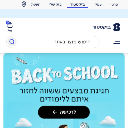
פרטי
עסקי
בזקסטור
בזק שלי
חשמל
0
בזקסטור
סל