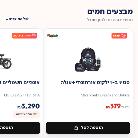
מבצעים חמים
לכל המוצרים
מחירים והטבות לזמן מוגבל
סט 9 ב-1 ילקוט אורתופדי+עגלה
אופניים חשמליים ק
QUICKER GT 48V 10HA
Marshmelo Dreamland Deluxe
3,290
379
₪
₪
₪
399
תיק תליה במתנה!
הוספה לסל
הוספה 