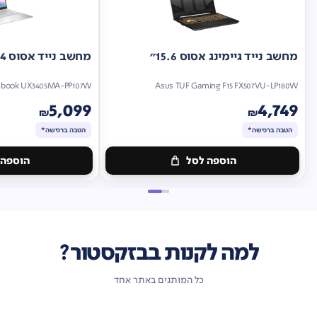
מחשב נייד גיימינג אסוס 15.6"
מחשב נייד אסוס 14"
nbook UX3405MA-PP107W
Asus TUF Gaming F15 FX507VU-LP180W
5,099
4,749
₪
₪
הטבה ברכישה*
הטבה ברכישה*
הוספה לסל
הוספה 
מתנה
מתנה
ברכישה*
הטבה
ברכישה*
הטבה
ברכישה*
ברכישה*
למה לקנות בבזקסטור?
כל המותגים באתר אחד