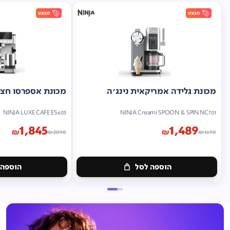
מכונת גלידה אמריקאית נינג'ה
מכונת אספרסו חצי 
NINJA LUXE CAFE ES603
NINJA Creami SPOON & SPIN NC701
1,845
1,489
₪
₪
₪
2090
₪
1690
הוספה לסל
הוספה 