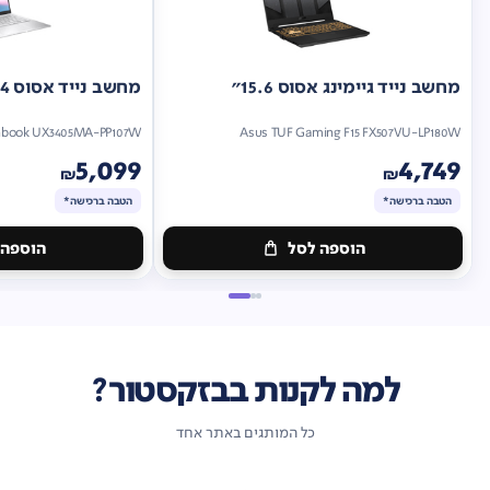
מחשב נייד גיימינג אסוס 15.6"
מחשב נייד אסוס 14"
nbook UX3405MA-PP107W
Asus TUF Gaming F15 FX507VU-LP180W
5,099
4,749
₪
₪
הטבה ברכישה*
הטבה ברכישה*
הוספה לסל
הוספה 
מתנה
מתנה
ברכישה*
הטבה
ברכישה*
הטבה
ברכישה*
ברכישה*
למה לקנות בבזקסטור?
כל המותגים באתר אחד