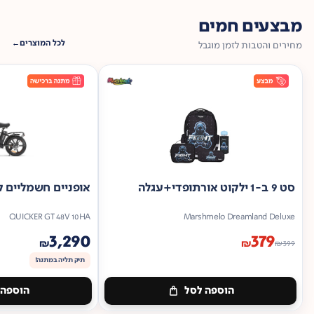
מבצעים חמים
לכל המוצרים
מחירים והטבות לזמן מוגבל
סט 9 ב-1 ילקוט אורתופדי+עגלה
אופניים חשמליים ק
QUICKER GT 48V 10HA
Marshmelo Dreamland Deluxe
3,290
379
₪
₪
₪
399
תיק תליה במתנה!
הוספה לסל
הוספה 