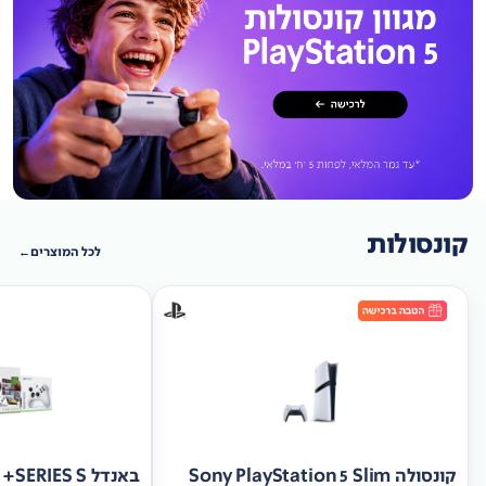
קונסולות
לכל המוצרים
קונסולה Sony PlayStation 5 Slim
באנד