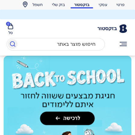
פרטי
עסקי
בזקסטור
בזק שלי
חשמל
0
בזקסטור
סל