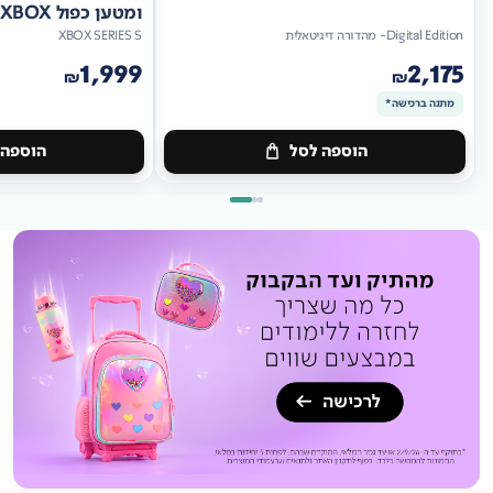
ומטען כפול XBOX
Digital Edition- מהדורה דיגיטאלית
XBOX SERIES S
1,999
2,175
₪
₪
מתנה ברכישה*
הוספה לסל
הוספה 
מתנה
ברכישה*
מתנה
ברכישה*