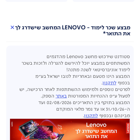
מבצע שכר לימוד - LENOVO המחשב שישדרג לך
את התואר*
סטודנט שירכוש מחשב
Lenovo
מהדגמים
המשתתפים
במבצע יוכל להירשם להגרלה ולזכות בשכר
לימוד אוניברסיטאי לשנה מתנה!
המבצע הינו מטעם ובאחריות לנובו ישראל בע"מ
בכפוף
לתקנון
.
לפרטים נוספים ולמימוש ההשתתפות לאחר הרכישה,
יש
לפעול ע"פ ההנחיות
המפורטות
באתר
הספק.
המבצע בתוקף בין התאריכים 02/08/2026 ועד
ה-31/10/26
או עד גמר מלאי המוקדם
מבינהם
ובכפוף
לתקנון
.