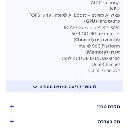
קטגוריה: AI PC
NPU
מאיץ AI משולב – Intel® AI Boost, עד 13 TOPS
כרטיס גרפי
(GPU)
IDIA® GeForce RTX™ 5070
זיכרון וידאו:
8GB GDDR7
ערכת שבבים
(Chipset)
Intel® SoC Platform
זיכרון
(Memory)
32GB LPDDR5x‑8400 (מולחם)
Dual‑Channel
ללא חריצי הרחבה
זיכרון מקסימלי: 32GB (לא ניתן לשדרוג)
אחסון
(Storage)
להמשך קריאה ופרטים נוספים
כונן SSD בנפח 1TB
תקן: M.2 2242 PCIe® 4.0 x4 NVMe®
חריצי אחסון
:
מפרט טכני
סה"כ שני חריצי M.2:
חריץ 1: ‏M.2 2242 PCIe® 4.0 x4
חריץ 2: ‏M.2 2280 PCIe® 4.0 x4
מה בערכה
תמיכה מקסימלית
: