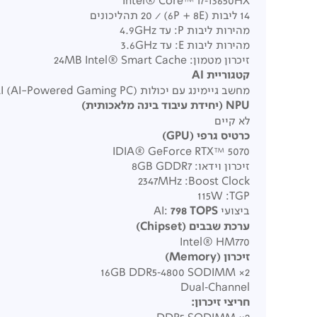
Intel® Core™ i7‑13650HX
14 ליבות (6P + 8E) / ‏20 תהליכונים
מהירות ליבות P: עד ‎4.9GHz
מהירות ליבות E: עד ‎3.6GHz
זיכרון מטמון:
24MB Intel® Smart Cache
קטגוריית
AI
מחשב גיימינג עם יכולות AI (AI-Powered Gaming PC)
NPU (
יחידת עיבוד בינה מלאכותית
)
לא קיים
כרטיס גרפי
(GPU)
IDIA® GeForce RTX™ 5070
זיכרון וידאו:
8GB GDDR7
Boost Clock: ‏2347MHz
TGP: ‏115W
ביצועי AI:
798 TOPS
ערכת שבבים
(Chipset)
Intel® HM770
זיכרון
(Memory)
2× ‏16GB DDR5‑4800 SODIMM
Dual‑Channel
חריצי זיכרון
: