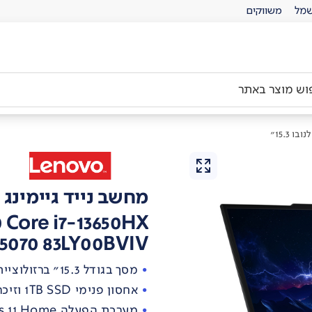
מל
משווקים
ו 15.3"
מחשב נייד גיימינג לנובו
0 Core i7-13650HX
5070 83LY00BVIV
מסך בגודל 15.3" ברזולוציית ‎WUXGA
אחסון פנימי 1TB SSD וזיכרון של 32GB RAM
מערכת הפעלה Windows 11 Home