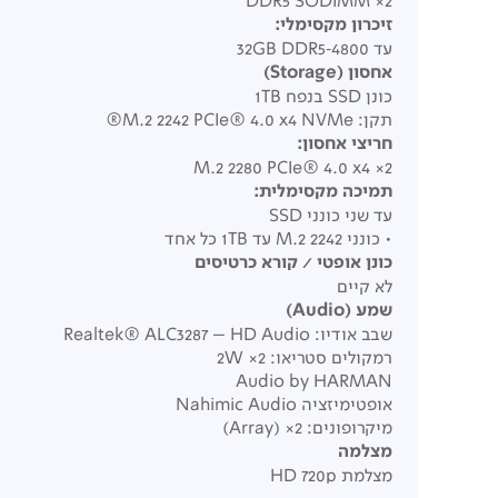
2× DDR5 SODIMM
זיכרון מקסימלי
:
עד 32GB DDR5‑4800
אחסון
(Storage)
כונן SSD בנפח 1TB
תקן: M.2 2242 PCIe® 4.0 x4 NVMe®
חריצי אחסון
:
2× ‏M.2 2280 PCIe® 4.0 x4
תמיכה מקסימלית
:
עד שני כונני SSD
• כונני M.2 2242 עד 1TB כל אחד
כונן אופטי / קורא כרטיסים
לא קיים
שמע
(Audio)
שבב אודיו: Realtek® ALC3287 – HD Audio
רמקולים סטריאו: 2× ‏2W
Audio by HARMAN
אופטימיזציה Nahimic Audio
מיקרופונים: 2× ‏(Array)
מצלמה
מצלמת HD 720p