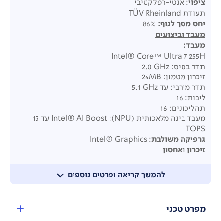
ציפוי
: אנטי-רפלקטיבי
תעודת TÜV Rheinland
יחס מסך לגוף
:
86%
מעבד וביצועים
מעבד
:
Intel® Core™ Ultra 7 255H
תדר בסיס: ‎2.0 GHz
זיכרון מטמון: ‎24MB
תדר מירבי: עד ‎5.1 GHz
ליבות: ‎16
תהליכונים: ‎16
מעבד בינה מלאכותית (NPU): Intel® AI Boost עד ‎13
TOPS
גרפיקה משולבת
: Intel® Graphics
זיכרון ואחסון
זיכרון:
זיכרון מובנה: ‎16GB DDR5
להמשך קריאה ופרטים נוספים
חריצי הרחבה:
‎1x DDR5 SO-DIMM
‎1x M.2 2280 PCIe 4.0x4
מפרט טכני
סה"כ זיכרון: ‎16GB DDR5