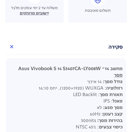
משלוח עד 2 ימי עסקים מלבד
תשלום מאובטח
יישובים מרוחקים
סקירה
מחשב 14" Asus Vivobook S 14 S3407CA-LY008W
מסך
גודל מסך
:
14 אינץ'
רזולוציה
: WUXGA ‏(1920×1200), יחס ‎16:10
תאורת מסך
: LED Backlit
פאנל
: IPS
מסך מגע
:
לא
קצב רענון
:
60
Hz
בהירות מסך
:
300
nits
כיסוי צבעים
: 45% NTSC