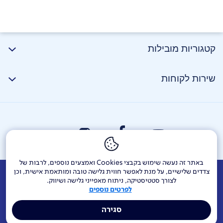
קטגוריות מובילות
שירות לקוחות
באתר זה נעשה שימוש בקבצי Cookies ואמצעים נוספים, לרבות של
צדדים שלישיים, על מנת לאפשר חווית גלישה טובה ומותאמת אישית, וכן
אודות
דרושים
צור קשר
Investor Relations
הודעות חברה
לצורך סטטיסטיקה, ניתוח מאפייני גלישה ושיווק.
לפרטים נוספים
מוקדי שירות ופניות ציבור
144
בזק בינלאומי
פלאפון
סגירה
תרומה לקהילה
אתר הרכש
Yes
אחריות תאגידית