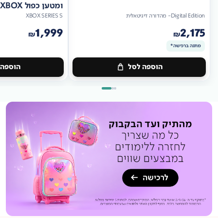
ומטען כפול XBOX
Digital Edition- מהדורה דיגיטאלית
XBOX SERIES S
1,999
2,175
₪
₪
מתנה ברכישה*
הוספה לסל
הוספה 
מתנה
ברכישה*
מתנה
ברכישה*