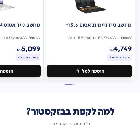
מחשב נייד גיימינג אסוס 15.6"
מחשב נייד אסוס 14"
nbook UX3405MA-PP107W
Asus TUF Gaming F15 FX507VU-LP180W
5,099
4,749
₪
₪
הטבה ברכישה*
הטבה ברכישה*
הוספה לסל
הוספה 
מתנה
מתנה
ברכישה*
הטבה
ברכישה*
הטבה
ברכישה*
ברכישה*
למה לקנות בבזקסטור?
כל המותגים באתר אחד