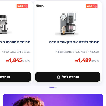
מכונת גלידה אמריקאית נינג'ה
מכונת אספרסו חצי 
NINJA LUXE CAFE ES603
NINJA Creami SPOON & SPIN NC701
1,845
1,489
₪
₪
₪
2090
₪
1690
הוספה לסל
הוספה 