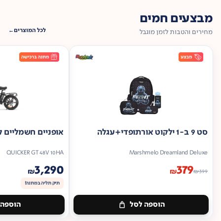
מבצעים חמים
לכל המוצרים
מחירים והטבות לזמן מוגבל
סט 9 ב-1 ילקוט אורתופדי+עגלה
אופניים חשמליים ק
QUICKER GT 48V 10HA
Marshmelo Dreamland Deluxe
3,290
379
₪
₪
₪
399
תיק תליה במתנה!
הוספה לסל
הוספה 