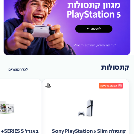
קונסולות
לכל המוצרים
קונסולה Sony PlayStation 5 Slim
באנד