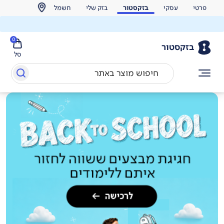
פרטי
עסקי
בזקסטור
בזק שלי
חשמל
0
בזקסטור
סל