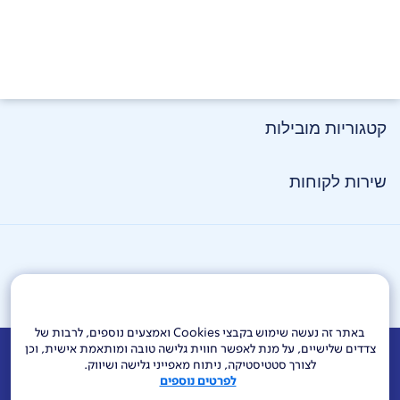
קטגוריות מובילות
שירות לקוחות
באתר זה נעשה שימוש בקבצי Cookies ואמצעים נוספים, לרבות של
צדדים שלישיים, על מנת לאפשר חווית גלישה טובה ומותאמת אישית, וכן
אודות
דרושים
צור קשר
Investor Relations
הודעות חברה
לצורך סטטיסטיקה, ניתוח מאפייני גלישה ושיווק.
לפרטים נוספים
מוקדי שירות ופניות ציבור
144
בזק בינלאומי
פלאפון