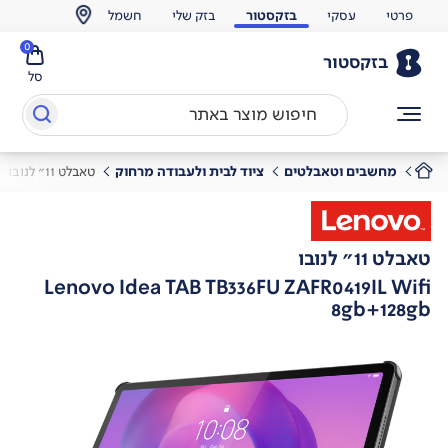
פרטי
עסקי
בזקסטור
בזק שלי
חשמל
0
בזקסטור
סל
מחשבים וטאבלטים
ציוד לבית ולעבודה מרחוק
טאבלט 11" לנובו
טאבלט 11" לנובו
Lenovo Idea TAB TB336FU ZAFR0419IL Wifi
8gb+128gb