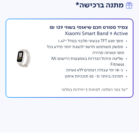
מתנה ברכישה*
מצלמה קדמית AI
8MP - חיישן בגודל ''1/4 עם מפתח צמצם f/2.28, גודל
פיקסל 1.12μm
פתיחת נעילה בזיהוי פנים
צמיד ספורט חכם שיאומי בשווי 129 ₪
צילום וידיאו 30fps ב-720/1080p
Xiaomi Smart Band 9 Active
מצלמה אחורית AI
מסך מגע TFT צבעוני מלבני בגודל "1.47
8MP - חיישן בגודל ''1/4 עם מפתח צמצם f/2.0, גודל פיקסל
ממשק משתמש חדשני להצגת יותר מידע בכל
1.12μm
מסך וטעינה מהירה
שליטה וניהול הגדרות באמצעות היישום Mi
מגוון של טכנולוגיות צילום לתמונות וסרטונים: צילום
Fitness
מסמכים , וידאו , טלמפרומפטר , HDR , צילום דינאמי
כ-18 ימי עבודה רצופים ללא טעינה
צילום וידיאו 30fps ב-720/1080p
תמיכה ביותר מ- 50 תוכניות אימון
מסך
12.1 אינצ' (אלכסוני) Crystal-clear 2.5K
*עד גמר המלאי, לפחות 5 יחידות במלאי
רזולוציה 2560x1600 , צפיפות פיקסלים 249ppi