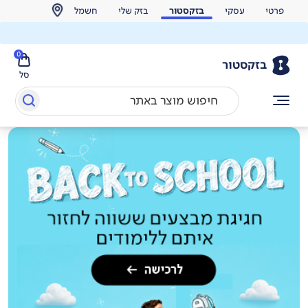
פרטי
עסקי
בזקסטור
בזק שלי
חשמל
0
בזקסטור
סל