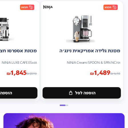
מכונת גלידה אמריקאית נינג'ה
מכונת אספרסו חצי 
NINJA LUXE CAFE ES603
NINJA Creami SPOON & SPIN NC701
1,845
1,489
₪
₪
₪
2090
₪
1690
הוספה לסל
הוספה 