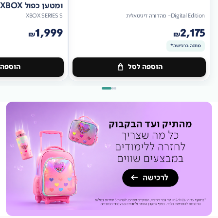
ומטען כפול XBOX
Digital Edition- מהדורה דיגיטאלית
XBOX SERIES S
1,999
2,175
₪
₪
מתנה ברכישה*
הוספה לסל
הוספה 
מתנה
ברכישה*
מתנה
ברכישה*