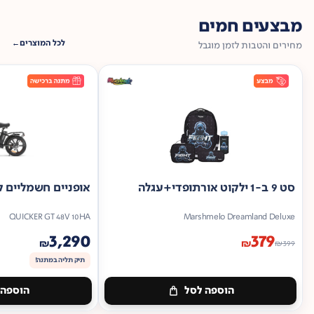
מבצעים חמים
לכל המוצרים
מחירים והטבות לזמן מוגבל
סט 9 ב-1 ילקוט אורתופדי+עגלה
אופניים חשמליים ק
QUICKER GT 48V 10HA
Marshmelo Dreamland Deluxe
3,290
379
₪
₪
₪
399
תיק תליה במתנה!
הוספה לסל
הוספה 