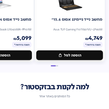
מחשב נייד גיימינג אסוס 15.6"
מחשב נייד אסוס 14"
nbook UX3405MA-PP107W
Asus TUF Gaming F15 FX507VU-LP180W
5,099
4,749
₪
₪
הטבה ברכישה*
הטבה ברכישה*
הוספה לסל
הוספה 
מתנה
מתנה
ברכישה*
הטבה
ברכישה*
הטבה
ברכישה*
ברכישה*
למה לקנות בבזקסטור?
כל המותגים באתר אחד