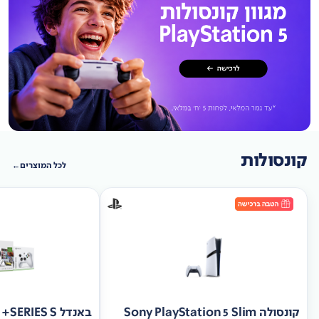
קונסולות
לכל המוצרים
קונסולה Sony PlayStation 5 Slim
באנד