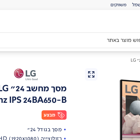
מל
משווקים
מסך מחשב 24" LG
hz IPS 24BA650-B
מסך בגודל 24"
רזולוצייה ‏(1920x1080) FHD