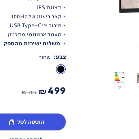
תצוגת IPS
קצב ריענון של 100Hz
חיבור ™USB Type-C
מעמד ארגונומי מתכוונן
משלוח ישירות מהספק
צבע
:
שחור
499
₪
703 ₪
הוספה לסל