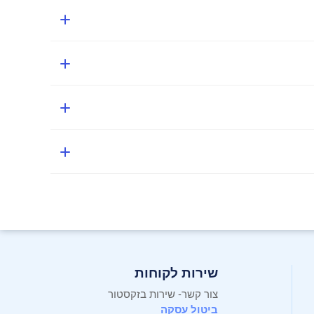
USB Type- מאפשרת לבצע פעולות שונות, החל מהעברת תצוגה ונתונים וכלה בטעינת מכשירים מחוברים (עד 65 וואט), ומספקת תמיכה למחשב הנייד שלכם בו-זמנית
שירות לקוחות
צור קשר- שירות בזקסטור
ביטול עסקה