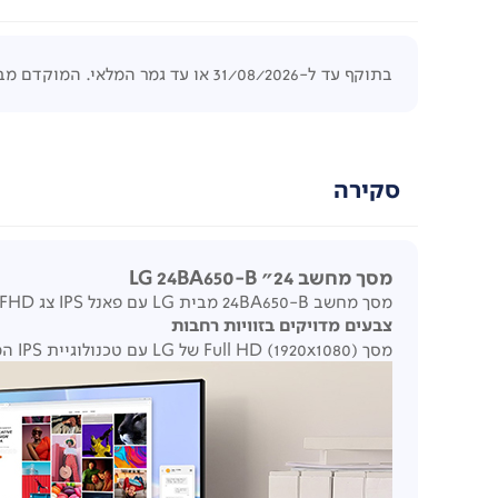
בתוקף עד ל-31/08/2026 או עד גמר המלאי. המוקדם מביניהם. לפחות 5 יחידות לפריט. המחיר הקודם היה בתוקף לפחות 4 ימים.
סקירה
מסך מחשב 24" LG 24BA650-B
מסך מחשב 24BA650-B מבית LG עם פאנל IPS צג FHD בגודל 24" ברזולוציית 1920x1080 וחיבור USB Type-C™.
צבעים מדויקים בזוויות רחבות
מסך Full HD (1920x1080) של LG עם טכנולוגיית IPS המספקת צבע ברור ועקבי. הוא יכול לספק שכפול צבע מדויק ולעזור למשתמשים לצפות במסך בזווית רחבה.