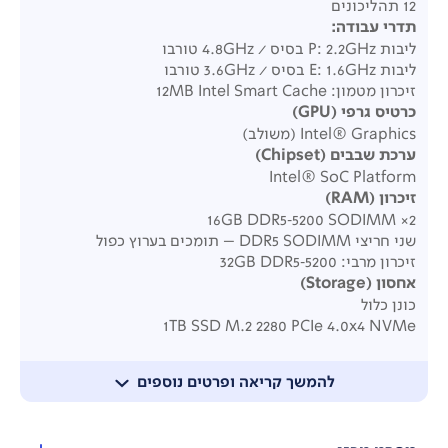
12 תהליכונים
תדרי עבודה:
ליבות P:
2.2GHz
בסיס / ‎4.8GHz
טורבו
ליבות E:
1.6GHz
בסיס / ‎3.6GHz
טורבו
זיכרון מטמון: ‎12MB Intel Smart Cache
כרטיס גרפי
(GPU)
Intel® Graphics (משולב)
ערכת שבבים
(Chipset)
Intel® SoC Platform
זיכרון
(RAM)
2× 16GB DDR5‑5200 SODIMM
שני חריצי DDR5 SODIMM – תומכים בערוץ כפול
זיכרון מרבי: ‎32GB DDR5‑5200
אחסון
(Storage)
כונן כלול
1TB SSD M.2 2280 PCIe 4.0x4 NVMe
תמיכה מרבית
כונן יחיד עד 1TB M.2 SSD
להמשך קריאה ופרטים נוספים
חריצי הרחבה
1× M.2 ל‑SSD
1× M.2 ל‑WLAN