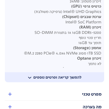
זיכרון מטמון: 24MB
כרטיס גרפי
(GPU)
Intel® UHD Graphics (גרפיקה משולבת)
ערכת שבבים
(Chipset)
Intel® SoC Platform
זיכרון
(RAM)
1x 16GB DDR5-5200 בתצורת SO-DIMM
חריץ פנוי נוסף
תומך עד 16GB
אחסון
(Storage)
1TB SSD מסוג M.2 2280 PCIe® 4.0x4 NVMe®
זיכרון
Optane
לא נתמך
תמיכה באחסון מקסימלי
כונן אחד בלבד – עד 1TB מסוג M.2
להמשך קריאה ופרטים נוספים
כונן אופטי / קורא כרטיסים
אין כונן אופטי
אין קורא כרטיסים
מפרט טכני
שמע
Realtek® ALC233-CG codec
רמקולים: 3W × 2 מבית HARMAN
מה בערכה