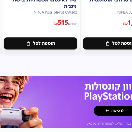
נינג'ה
NINJA PossiblePot CW202
NINJA L
515
1
₪
₪
₪
659
ספה לסל
הוספה לסל