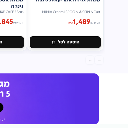
נינג'ה
UXE CAFE ES603
NINJA Creami SPOON & SPIN NC701
,845
1,489
₪
₪
2090
₪
1690
הוספה לסל
הו
←
→