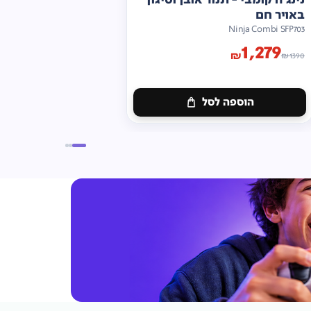
באויר חם
Ninja Combi SFP703
1,279
₪
₪
1390
הוספה לסל