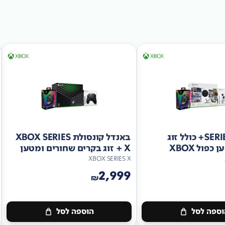
באנדל SERIES S+ כולל זוג
באנדל קונסולת XBOX SERIES
פול XBOX
X + זוג בקרים שחורים ומטען
PDP כפול
XBOX SERIES X
2,999
₪
ספה לסל
הוספה לסל