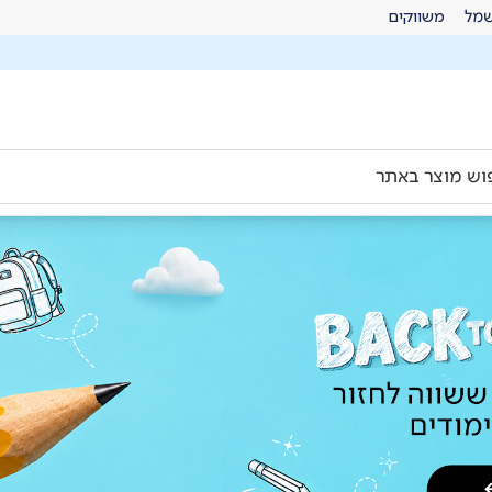
מל
משווקים