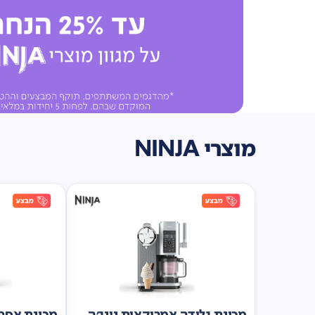
מוצרי NINJA
מכונת גלידה אמריקאית נינג'ה
מכונת אספר