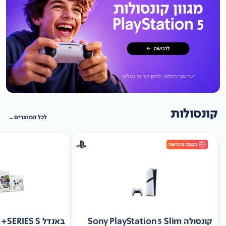
קונסולות
לכל המוצרים
קונסולה Sony PlayStation 5 Slim
באנד