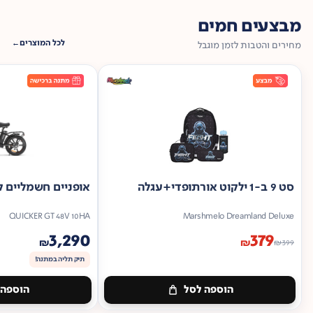
מבצעים חמים
לכל המוצרים
מחירים והטבות לזמן מוגבל
סט 9 ב-1 ילקוט אורתופדי+עגלה
אופניים חשמליים ק
QUICKER GT 48V 10HA
Marshmelo Dreamland Deluxe
3,290
379
₪
₪
₪
399
תיק תליה במתנה!
הוספה לסל
הוספה 