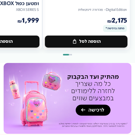
ומטען כפול XBOX
Digital Edition- מהדורה דיגיטאלית
XBOX SERIES S
1,999
2,175
₪
₪
מתנה ברכישה*
הוספה לסל
הוספה 
מתנה
ברכישה*
מתנה
ברכישה*