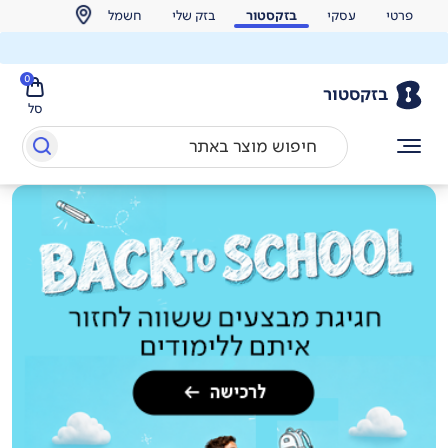
פרטי
עסקי
בזקסטור
בזק שלי
חשמל
0
בזקסטור
סל