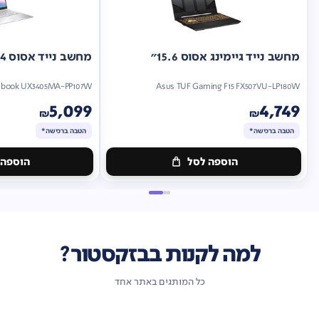
מחשב נייד גיימינג אסוס 15.6"
מחשב נייד אסוס 14"
nbook UX3405MA-PP107W
Asus TUF Gaming F15 FX507VU-LP180W
5,099
4,749
₪
₪
הטבה ברכישה*
הטבה ברכישה*
הוספה לסל
הוספה 
מתנה
מתנה
ברכישה*
הטבה
ברכישה*
הטבה
ברכישה*
ברכישה*
למה לקנות בבזקסטור?
כל המותגים באתר אחד