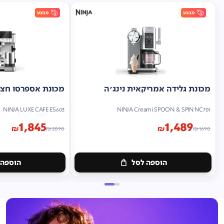
מכונת גלידה אמריקאית נינג'ה
מכונת אספרסו חצי 
NINJA LUXE CAFE ES603
NINJA Creami SPOON & SPIN NC701
1,845
1,489
₪
₪
₪
2090
₪
1690
הוספה לסל
הוספה 