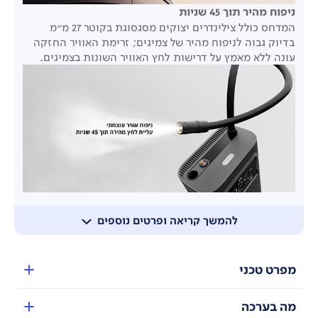
ניפוח מהיר תוך 45 שניות
המדחס כולל צילינדרים יצוקים מסגסוגת בקוטר 27 מ"מ
בדיוק גבוה לניפוח מהיר של צמיגים; זרימת האוויר החזקה
עונה ללא מאמץ על דרישות לחץ האוויר השונות בצמיגים.
מנוע מגנטי
להמשך קריאה ופרטים נוספים
מנוע בהספק גבוה וחוזק מגנטי מספקים ביצועים יציבים
ואמינים.
מגוון שסתומי אוויר וצינור הארכה
- הערכה מכילה מגוון
מפרט טכני
אביזרים כדי לענות על מרבית צרכי המשתמש.
מה בערכה