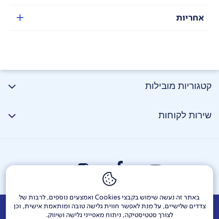
אחריות
חיי סוללה
קטגוריות מובילות
סוללת ליתיום בקיבולת 2500mAh יכולה לנפח מחדש כ-16
צמיגי רכב במחזור טעינה מלאה; נוח לשימוש כללי ללא
שירות לקוחות
טעינה תכופה.
זיהוי לחץ אוויר אוטומטי
זיהוי מדויק של לחץ אוויר בצמיגים בדיוק ±1PSI . הגדירו את
ערך לחץ האוויר הנדרש או בחרו במצב המוגדר מראש והניפוח
ייפסק לאחר שיגיע ללחץ הרצוי, כך שאין צורך לצפות בו
במהלך תהליך הניפוח; פעולה נוחה וללא דאגות.
באתר זה נעשה שימוש בקבצי Cookies ואמצעים נוספים, לרבות של
צדדים שלישיים, על מנת לאפשר חווית גלישה טובה ומותאמת אישית, וכן
אודות
דרושים
צור קשר
Investor Relations
הודעות חברה
לצורך סטטיסטיקה, ניתוח מאפייני גלישה ושיווק.