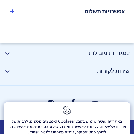
אפשרויות תשלום
טכנולוגיית פלזמה פורצת דרך – שיער רך, רענן וללא ריח
באמצעות טכנולוגיית פלזמה מתקדמת, המכשיר פולט
300 מיליון יונים שליליים וחיוביים.
יונים אלה שומרים על הלחות בשיער, מפחיתים חשמל סטטי
קטגוריות מובילות
ומסלקים ריחות לא נעימים – לתוצאה חלקה, בריאה
וריחנית יותר בכל שימוש.
שירות לקוחות
מנוע עוצמתי בתא אוויר מרוכז – ייבוש מהיר מהשורש
המנוע חסר המברשות במהירות של 110,000 סל"ד יוצר
זרימת אוויר חזקה וממוקדת אל שורשי השיער, ומייבש
במהירות גם שיער עבה ורטוב במיוחד.
האוויר הדחוס מסיר במהירות את הלחות מהקרקפת, מונע
נזקי חום ושומר על שורשי השיער.
באתר זה נעשה שימוש בקבצי Cookies ואמצעים נוספים, לרבות של
צדדים שלישיים, על מנת לאפשר חווית גלישה טובה ומותאמת אישית, וכן
אודות
דרושים
צור קשר
Investor Relations
הודעות חברה
לצורך סטטיסטיקה, ניתוח מאפייני גלישה ושיווק.